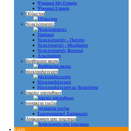
Ψηφιακά Μη Επαφής
Ψηφιακά Επαφής
Οξύμετρα
Νεφελοποιητές
Παιδικοί
Νεφελοποιητές - Πιστόνι
Νεφελποιητές - Μεμβράνη
Νεφελοποιητές Φορητοί
Ατμοποίηση
βοηθηματα ακοης
ηλεκτροδιεγερση
Ηλεκτροδιέγερση
Ηλεκτροδιέγερση με θερμότητα
λαμπες υπερυθρων
γυναικεια ευεξια
Εμμηνορροϊκή Χαλάρωση
Ανακουφιση απο τσιμπημα
Ευζήν