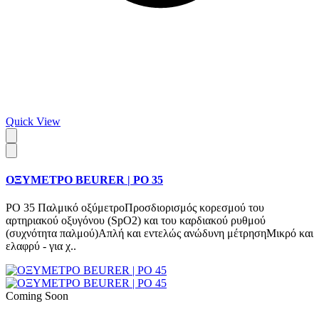
Quick View
ΟΞΥΜΕΤΡΟ BEURER | PO 35
PO 35 Παλμικό οξύμετροΠροσδιορισμός κορεσμού του
αρτηριακού οξυγόνου (SpO2) και του καρδιακού ρυθμού
(συχνότητα παλμού)Απλή και εντελώς ανώδυνη μέτρησηΜικρό και
ελαφρύ - για χ..
Coming Soon