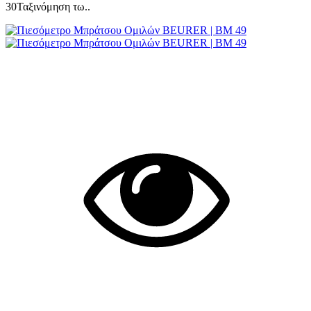
30Ταξινόμηση τω..