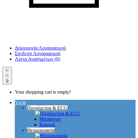
Δημιουργία Λογαριασμού
Σύνδεση Λογαριασμού
Λίστα Αγαπημένων (0)
0
Your shopping cart is empty!
Υγεία
Πιεσόμετρα & ECG
Μπράτσου
Καρπού
Θερμοκρασία