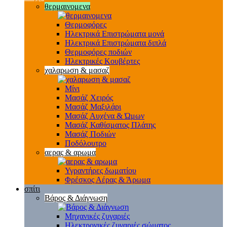
θερμαινομενα
Θερμοφόρες
Ηλεκτρικά Επιστρώματα μονά
Ηλεκτρικά Επιστρώματα διπλά
Θερμοφόρες ποδιών
Ηλεκτρικές Κουβέρτες
χαλαρωση & μασαζ
Μίνι
Μασάζ Χειρός
Μασάζ Μαξιλάρι
Μασάζ Αυχένα & Ώμων
Μασάζ Καθίσματος Πλάτης
Μασάζ Ποδιών
Ποδόλουτρο
αερας & αρωμα
Υγραντήρες δωματίου
Φρέσκος Αέρας & Άρωμα
σπίτι
Βάρος & Διάγνωση
Μηχανικές ζυγαριές
Ηλεκτρονικές ζυγαριές σώματος