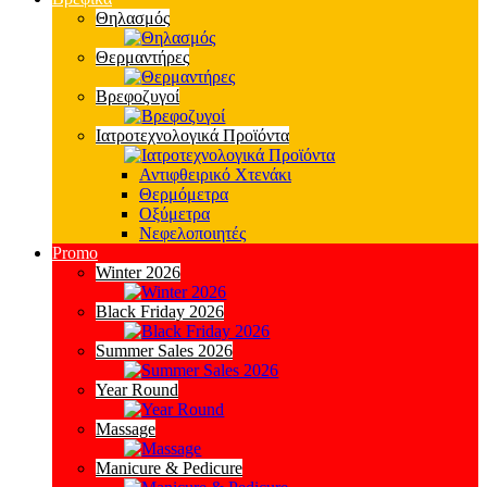
Θηλασμός
Θερμαντήρες
Βρεφοζυγοί
Ιατροτεχνολογικά Προϊόντα
Αντιφθειρικό Χτενάκι
Θερμόμετρα
Οξύμετρα
Νεφελοποιητές
Promo
Winter 2026
Black Friday 2026
Summer Sales 2026
Year Round
Massage
Manicure & Pedicure