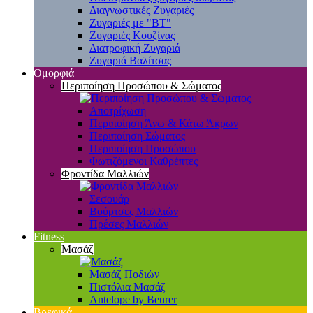
Διαγνωστικές Ζυγαριές
Ζυγαριές με "BT"
Ζυγαριές Κουζίνας
Διατροφική Ζυγαριά
Ζυγαριά Βαλίτσας
Ομορφιά
Περιποίηση Προσώπου & Σώματος
Αποτρίχωση
Περιποίηση Άνω & Κάτω Άκρων
Περιποίηση Σώματος
Περιποίηση Προσώπου
Φωτιζόμενοι Καθρέπτες
Φροντίδα Μαλλιών
Σεσουάρ
Βούρτσες Μαλλιών
Πρέσες Μαλλιών
Fitness
Μασάζ
Μασάζ Ποδιών
Πιστόλια Μασάζ
Antelope by Beurer
Βρεφικά