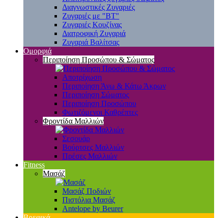
Διαγνωστικές Ζυγαριές
Ζυγαριές με "BT"
Ζυγαριές Κουζίνας
Διατροφική Ζυγαριά
Ζυγαριά Βαλίτσας
Ομορφιά
Περιποίηση Προσώπου & Σώματος
Αποτρίχωση
Περιποίηση Άνω & Κάτω Άκρων
Περιποίηση Σώματος
Περιποίηση Προσώπου
Φωτιζόμενοι Καθρέπτες
Φροντίδα Μαλλιών
Σεσουάρ
Βούρτσες Μαλλιών
Πρέσες Μαλλιών
Fitness
Μασάζ
Μασάζ Ποδιών
Πιστόλια Μασάζ
Antelope by Beurer
Βρεφικά