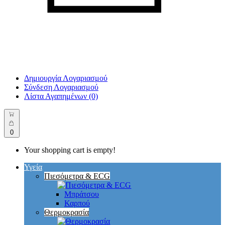
Δημιουργία Λογαριασμού
Σύνδεση Λογαριασμού
Λίστα Αγαπημένων (0)
0
Your shopping cart is empty!
Υγεία
Πιεσόμετρα & ECG
Μπράτσου
Καρπού
Θερμοκρασία