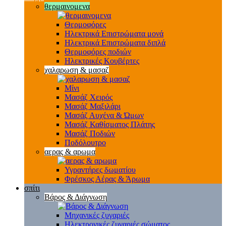
θερμαινομενα
Θερμοφόρες
Ηλεκτρικά Επιστρώματα μονά
Ηλεκτρικά Επιστρώματα διπλά
Θερμοφόρες ποδιών
Ηλεκτρικές Κουβέρτες
χαλαρωση & μασαζ
Μίνι
Μασάζ Χειρός
Μασάζ Μαξιλάρι
Μασάζ Αυχένα & Ώμων
Μασάζ Καθίσματος Πλάτης
Μασάζ Ποδιών
Ποδόλουτρο
αερας & αρωμα
Υγραντήρες δωματίου
Φρέσκος Αέρας & Άρωμα
σπίτι
Βάρος & Διάγνωση
Μηχανικές ζυγαριές
Ηλεκτρονικές ζυγαριές σώματος