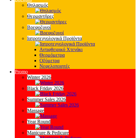
Θηλασμός
Θερμαντήρες
Βρεφοζυγοί
Ιατροτεχνολογικά Προϊόντα
Αντιφθειρικό Χτενάκι
Θερμόμετρα
Οξύμετρα
Νεφελοποιητές
Promo
Winter 2026
Black Friday 2026
Summer Sales 2026
Massage
Year Round
Manicure & Pedicure