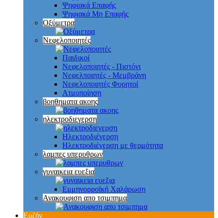
Ψηφιακά Επαφής
Ψηφιακά Μη Επαφής
Οξύμετρα
Νεφελοποιητές
Παιδικοί
Νεφελοποιητές - Πιστόνι
Νεφελποιητές - Μεμβράνη
Νεφελοποιητές Φορητοί
Ατμοποίηση
βοηθηματα ακοης
ηλεκτροδιεγερση
Ηλεκτροδιέγερση
Ηλεκτροδιέγερση με θερμότητα
λαμπες υπερυθρων
γυναικεια ευεξια
Εμμηνορροϊκή Χαλάρωση
Ανακουφιση απο τσιμπημα
Ευζήν