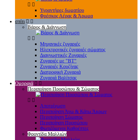
Υγραντήρες δωματίου
Φρέσκος Αέρας & Άρωμα
σπίτι
Βάρος & Διάγνωση
Μηχανικές ζυγαριές
Ηλεκτρονικές ζυγαριές σώματος
Διαγνωστικές Ζυγαριές
Ζυγαριές με "BT"
Ζυγαριές Κουζίνας
Διατροφική Ζυγαριά
Ζυγαριά Βαλίτσας
Ομορφιά
Περιποίηση Προσώπου & Σώματος
Αποτρίχωση
Περιποίηση Άνω & Κάτω Άκρων
Περιποίηση Σώματος
Περιποίηση Προσώπου
Φωτιζόμενοι Καθρέπτες
Φροντίδα Μαλλιών