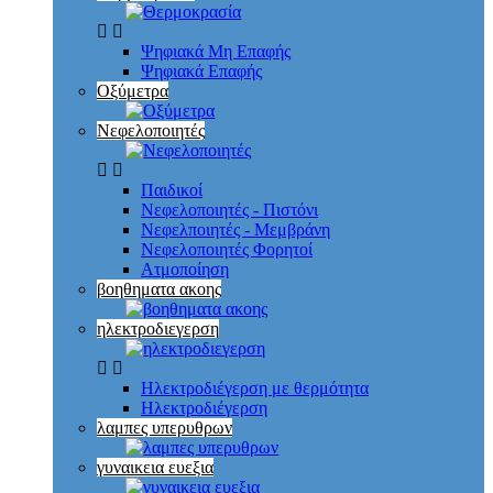
Ψηφιακά Μη Επαφής
Ψηφιακά Επαφής
Οξύμετρα
Νεφελοποιητές
Παιδικοί
Νεφελοποιητές - Πιστόνι
Νεφελποιητές - Μεμβράνη
Νεφελοποιητές Φορητοί
Ατμοποίηση
βοηθηματα ακοης
ηλεκτροδιεγερση
Ηλεκτροδιέγερση με θερμότητα
Ηλεκτροδιέγερση
λαμπες υπερυθρων
γυναικεια ευεξια