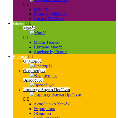
Σεσουάρ
Βούρτσες Μαλλιών
Πρέσες Μαλλιών
Fitness
Μασάζ
Μασάζ Ποδιών
Πιστόλια Μασάζ
Antelope by Beurer
Βρεφικά
Θηλασμός
Θερμαντήρες
Βρεφοζυγοί
Ιατροτεχνολογικά Προϊόντα
Αντιφθειρικό Χτενάκι
Θερμόμετρα
Οξύμετρα