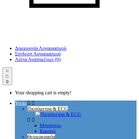
Δημιουργία Λογαριασμού
Σύνδεση Λογαριασμού
Λίστα Αγαπημένων (0)
0
Your shopping cart is empty!
Υγεία
Πιεσόμετρα & ECG
Μπράτσου
Καρπού
Θερμοκρασία