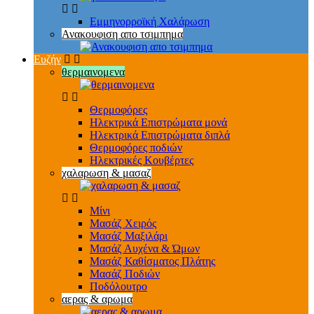
Εμμηνορροϊκή Χαλάρωση
Ανακουφιση απο τσιμπημα
Ευζήν
θερμαινομενα
Θερμοφόρες
Ηλεκτρικά Επιστρώματα μονά
Ηλεκτρικά Επιστρώματα διπλά
Θερμοφόρες ποδιών
Ηλεκτρικές Κουβέρτες
χαλαρωση & μασαζ
Μίνι
Μασάζ Χειρός
Μασάζ Μαξιλάρι
Μασάζ Αυχένα & Ώμων
Μασάζ Καθίσματος Πλάτης
Μασάζ Ποδιών
Ποδόλουτρο
αερας & αρωμα