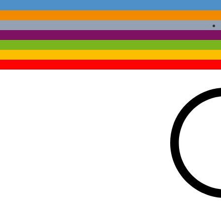
Phone :
210 4185414-5