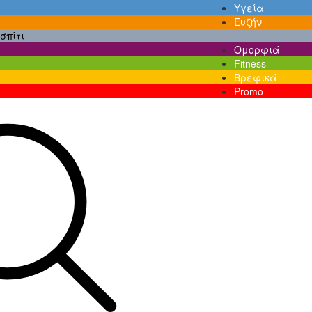
Υγεία
Ευζήν
σπίτι
Ομορφιά
Fitness
Βρεφικά
Promo